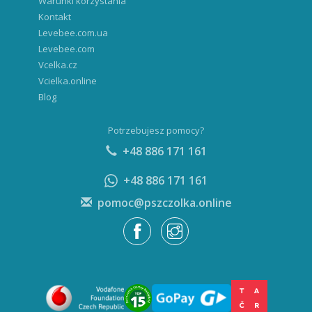
Warunki korzystania
Kontakt
Levebee.com.ua
Levebee.com
Vcelka.cz
Vcielka.online
Blog
Potrzebujesz pomocy?
+48 886 171 161
+48 886 171 161
pomoc@pszczolka.online