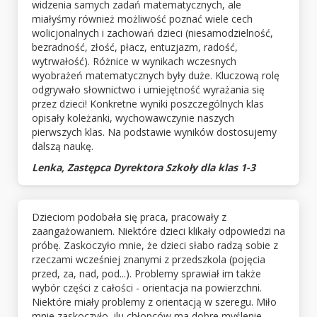
widzenia samych zadań matematycznych, ale
miałyśmy również możliwość poznać wiele cech
wolicjonalnych i zachowań dzieci (niesamodzielność,
bezradność, złość, płacz, entuzjazm, radość,
wytrwałość). Różnice w wynikach wczesnych
wyobrażeń matematycznych były duże. Kluczową rolę
odgrywało słownictwo i umiejętność wyrażania się
przez dzieci! Konkretne wyniki poszczególnych klas
opisały koleżanki, wychowawczynie naszych
pierwszych klas. Na podstawie wyników dostosujemy
dalszą naukę.
Lenka, Zastępca Dyrektora Szkoły dla klas 1-3
Dzieciom podobała się praca, pracowały z
zaangażowaniem. Niektóre dzieci klikały odpowiedzi na
próbę. Zaskoczyło mnie, że dzieci słabo radzą sobie z
rzeczami wcześniej znanymi z przedszkola (pojęcia
przed, za, nad, pod...). Problemy sprawiał im także
wybór części z całości - orientacja na powierzchni.
Niektóre miały problemy z orientacją w szeregu. Miło
mnie zaskoczyło, ilu chłopców ma dobre myślenie