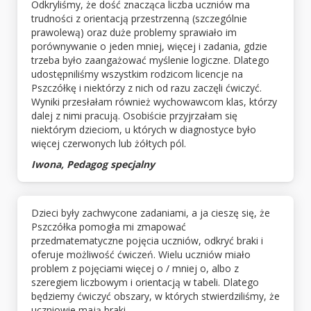
Odkryliśmy, że dość znacząca liczba uczniów ma
trudności z orientacją przestrzenną (szczególnie
prawolewą) oraz duże problemy sprawiało im
porównywanie o jeden mniej, więcej i zadania, gdzie
trzeba było zaangażować myślenie logiczne. Dlatego
udostępniliśmy wszystkim rodzicom licencje na
Pszczółkę i niektórzy z nich od razu zaczęli ćwiczyć.
Wyniki przesłałam również wychowawcom klas, którzy
dalej z nimi pracują. Osobiście przyjrzałam się
niektórym dzieciom, u których w diagnostyce było
więcej czerwonych lub żółtych pól.
Iwona, Pedagog specjalny
Dzieci były zachwycone zadaniami, a ja cieszę się, że
Pszczółka pomogła mi zmapować
przedmatematyczne pojęcia uczniów, odkryć braki i
oferuje możliwość ćwiczeń. Wielu uczniów miało
problem z pojęciami więcej o / mniej o, albo z
szeregiem liczbowym i orientacją w tabeli. Dlatego
będziemy ćwiczyć obszary, w których stwierdziliśmy, że
uczniowie mają braki.