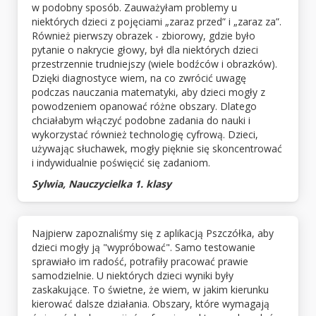
w podobny sposób. Zauważyłam problemy u
niektórych dzieci z pojęciami „zaraz przed” i „zaraz za”.
Również pierwszy obrazek - zbiorowy, gdzie było
pytanie o nakrycie głowy, był dla niektórych dzieci
przestrzennie trudniejszy (wiele bodźców i obrazków).
Dzięki diagnostyce wiem, na co zwrócić uwagę
podczas nauczania matematyki, aby dzieci mogły z
powodzeniem opanować różne obszary. Dlatego
chciałabym włączyć podobne zadania do nauki i
wykorzystać również technologię cyfrową. Dzieci,
używając słuchawek, mogły pięknie się skoncentrować
i indywidualnie poświęcić się zadaniom.
Sylwia, Nauczycielka 1. klasy
Najpierw zapoznaliśmy się z aplikacją Pszczółka, aby
dzieci mogły ją "wypróbować". Samo testowanie
sprawiało im radość, potrafiły pracować prawie
samodzielnie. U niektórych dzieci wyniki były
zaskakujące. To świetne, że wiem, w jakim kierunku
kierować dalsze działania. Obszary, które wymagają