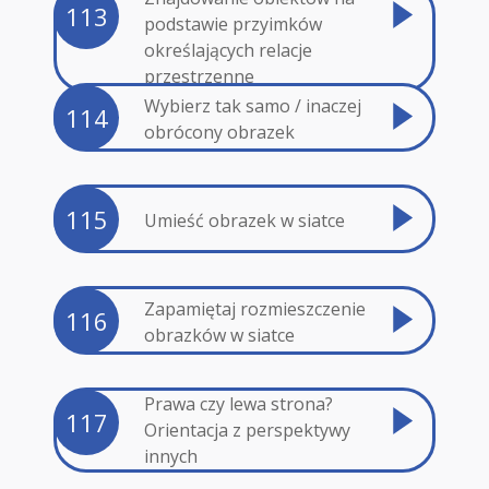
113
podstawie przyimków
określających relacje
przestrzenne
Wybierz tak samo / inaczej
114
obrócony obrazek
115
Umieść obrazek w siatce
Zapamiętaj rozmieszczenie
116
obrazków w siatce
Prawa czy lewa strona?
117
Orientacja z perspektywy
innych