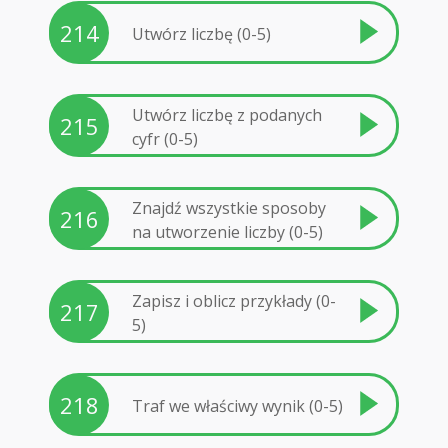
214
Utwórz liczbę (0-5)
Utwórz liczbę z podanych
215
cyfr (0-5)
Znajdź wszystkie sposoby
216
na utworzenie liczby (0-5)
Zapisz i oblicz przykłady (0-
217
5)
218
Traf we właściwy wynik (0-5)