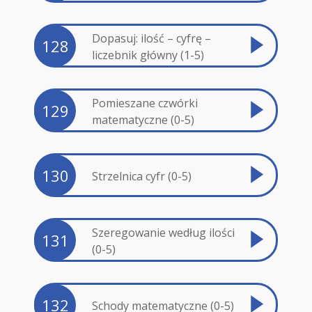
Dopasuj: ilość – cyfrę –
128
liczebnik główny (1-5)
Pomieszane czwórki
129
matematyczne (0-5)
130
Strzelnica cyfr (0-5)
Szeregowanie według ilości
131
(0-5)
132
Schody matematyczne (0-5)