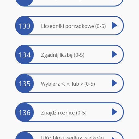
133
Liczebniki porządkowe (0-5)
134
Zgadnij liczbę (0-5)
135
Wybierz <, =, lub > (0-5)
136
Znajdź różnicę (0-5)
Ułóż bloki według wielkości