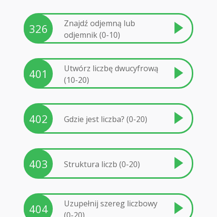
Znajdź odjemną lub
326
odjemnik (0-10)
Utwórz liczbę dwucyfrową
401
(10-20)
402
Gdzie jest liczba? (0-20)
403
Struktura liczb (0-20)
Uzupełnij szereg liczbowy
404
(0-20)