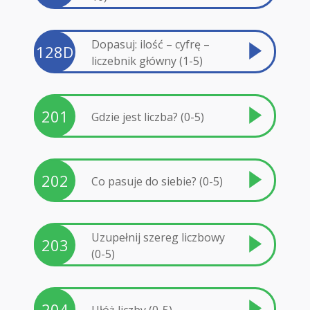
Dopasuj: ilość – cyfrę –
128D
liczebnik główny (1-5)
201
Gdzie jest liczba? (0-5)
202
Co pasuje do siebie? (0-5)
Uzupełnij szereg liczbowy
203
(0-5)
204
Ułóż liczby (0-5)