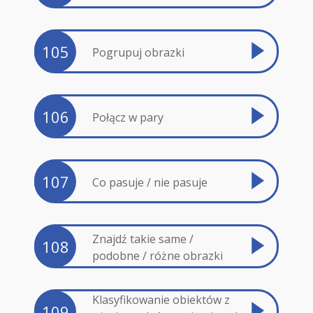
105
Pogrupuj obrazki
106
Połącz w pary
107
Co pasuje / nie pasuje
Znajdź takie same /
108
podobne / różne obrazki
Klasyfikowanie obiektów z
109