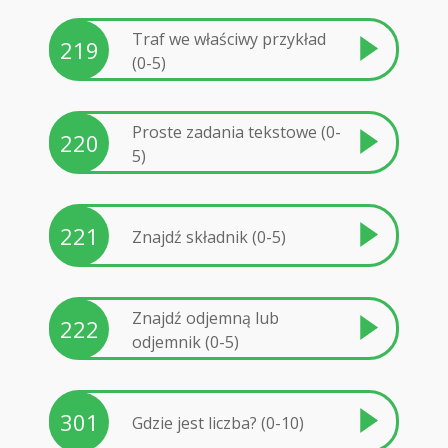
Traf we właściwy przykład
219
(0-5)
Proste zadania tekstowe (0-
220
5)
221
Znajdź składnik (0-5)
Znajdź odjemną lub
222
odjemnik (0-5)
301
Gdzie jest liczba? (0-10)