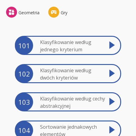
Geometria
Gry
Klasyfikowanie według
101
jednego kryterium
Klasyfikowanie według
102
dwóch kryteriów
Klasyfikowanie według cechy
103
abstrakcyjnej
Sortowanie jednakowych
104
elementów