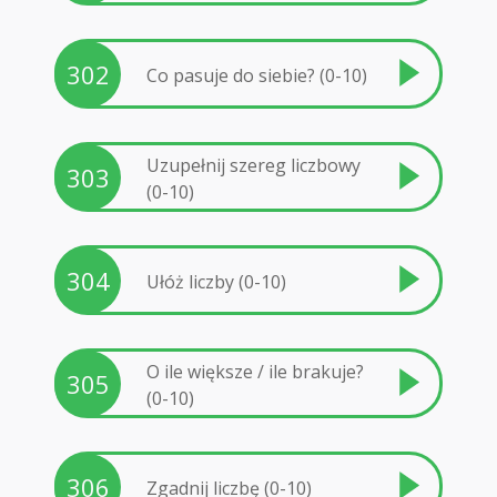
302
Co pasuje do siebie? (0-10)
Uzupełnij szereg liczbowy
303
(0-10)
304
Ułóż liczby (0-10)
O ile większe / ile brakuje?
305
(0-10)
306
Zgadnij liczbę (0-10)