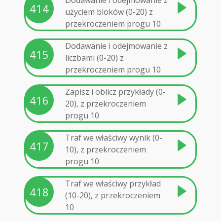
Dodawanie i odejmowanie z
414
użyciem bloków (0-20) z
przekroczeniem progu 10
Dodawanie i odejmowanie z
415
liczbami (0-20) z
przekroczeniem progu 10
Zapisz i oblicz przykłady (0-
416
20), z przekroczeniem
progu 10
Traf we właściwy wynik (0-
417
10), z przekroczeniem
progu 10
Traf we właściwy przykład
418
(10-20), z przekroczeniem
10