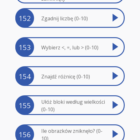
152
Zgadnij liczbę (0-10)
153
Wybierz <, =, lub > (0-10)
154
Znajdź różnicę (0-10)
Ułóż bloki według wielkości
155
(0-10)
Ile obrazków zniknęło? (0-
156
10)