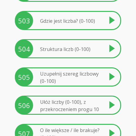
503
Gdzie jest liczba? (0-100)
504
Struktura liczb (0-100)
Uzupełnij szereg liczbowy
505
(0-100)
Ułóż liczby (0-100), z
506
przekroczeniem progu 10
O ile większe / ile brakuje?
507