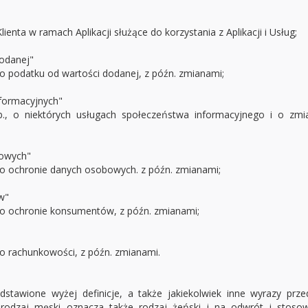
enta w ramach Aplikacji służące do korzystania z Aplikacji i Usług;
odanej"
o podatku od wartości dodanej, z późn. zmianami;
nformacyjnych"
., o niektórych usługach społeczeństwa informacyjnego i o zmia
bowych"
 o ochronie danych osobowych. z późn. zmianami;
w"
 o ochronie konsumentów, z późn. zmianami;
o rachunkowości, z późn. zmianami.
stawione wyżej definicje, a także jakiekolwiek inne wyrazy prze
 rodzaj męski oznacza także rodzaj żeński i na odwrót i sto