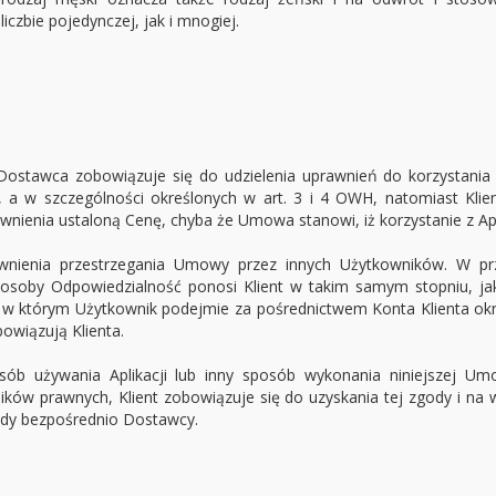
czbie pojedynczej, jak i mnogiej.
tawca zobowiązuje się do udzielenia uprawnień do korzystania z 
 w szczególności określonych w art. 3 i 4 OWH, natomiast Klien
nienia ustaloną Cenę, chyba że Umowa stanowi, iż korzystanie z Aplik
ewnienia przestrzegania Umowy przez innych Użytkowników. W p
osoby Odpowiedzialność ponosi Klient w takim samym stopniu, ja
w którym Użytkownik podejmie za pośrednictwem Konta Klienta okre
owiązują Klienta.
posób używania Aplikacji lub inny sposób wykonania niniejszej 
ków prawnych, Klient zobowiązuje się do uzyskania tej zgody i na
gody bezpośrednio Dostawcy.