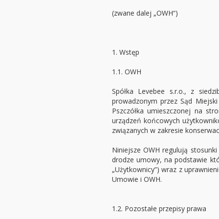
(zwane dalej „OWH“)
1. Wstęp
1.1. OWH
Spółka Levebee s.r.o., z sied
prowadzonym przez Sąd Miejski 
Pszczółka umieszczonej na str
urządzeń końcowych użytkowników
związanych w zakresie konserwacji
Niniejsze OWH regulują stosunki
drodze umowy, na podstawie któr
„Użytkownicy”) wraz z uprawnieni
Umowie i OWH.
1.2. Pozostałe przepisy prawa