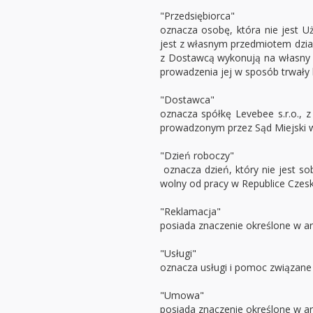
"Przedsiębiorca"
oznacza osobę, która nie jest 
jest z własnym przedmiotem dział
z Dostawcą wykonują na własny 
prowadzenia jej w sposób trwały l
"Dostawca"
oznacza spółkę Levebee s.r.o., 
prowadzonym przez Sąd Miejski w
"Dzień roboczy"
oznacza dzień, który nie jest s
wolny od pracy w Republice Czeski
"Reklamacja"
posiada znaczenie określone w art.
"Usługi"
oznacza usługi i pomoc związane 
"Umowa"
posiada znaczenie określone w art.