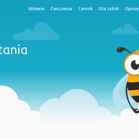
Główna
Ćwiczenia
Cennik
Dla szkół
Opinie
tania