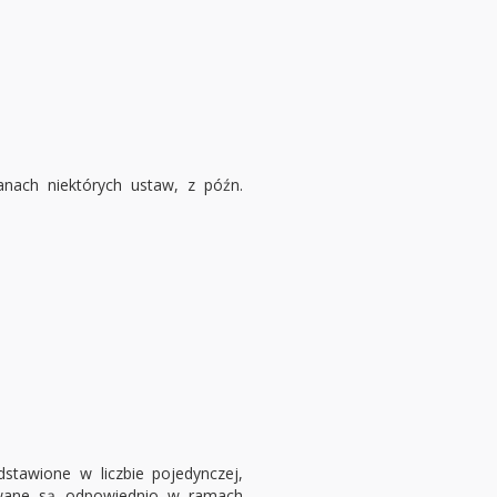
nach niektórych ustaw, z późn.
dstawione w liczbie pojedynczej,
sowane są odpowiednio w ramach