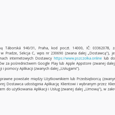
zibą Táborská 940/31, Praha, kod poczt. 14000, IČ: 03362078, 
w Pradze, Sekcja C, wpis nr 230690 (zwana dalej „Dostawcą”), jes
onach internetowych Dostawcy
https://www.pszczolka.online
lub do
 za pośrednictwem Google Play lub Apple Appstore (zwanej dalej 
 i pomocy Aplikacji (zwanych dalej „Usługami”).
 prawne powstałe między Użytkownikiem lub Przedsiębiorcą (zwany
ej Dostawca udostępnia Aplikację Klientowi i wybranym przez Kli
em do użytkowania Aplikacji i Usług (zwanej dalej „Umową”), w zak