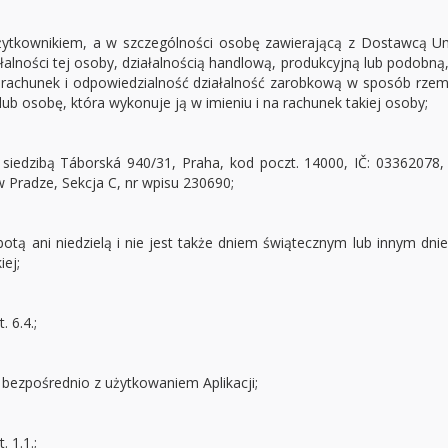
Użytkownikiem, a w szczególności osobę zawierającą z Dostawcą U
alności tej osoby, działalnością handlową, produkcyjną lub podobną,
rachunek i odpowiedzialność działalność zarobkową w sposób rzemi
ub osobę, która wykonuje ją w imieniu i na rachunek takiej osoby;
z siedzibą Táborská 940/31, Praha, kod poczt. 14000, IČ: 03362078
 Pradze, Sekcja C, nr wpisu 230690;
obotą ani niedzielą i nie jest także dniem świątecznym lub innym 
ej;
 6.4.;
bezpośrednio z użytkowaniem Aplikacji;
 1.1.;