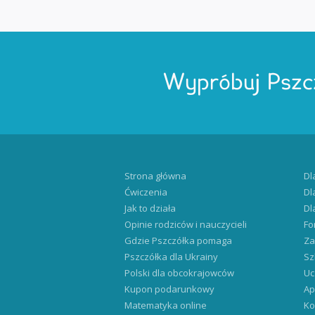
Wypróbuj Pszc
Strona główna
Dl
Ćwiczenia
Dl
Jak to działa
Dl
Opinie rodziców i nauczycieli
Fo
Gdzie Pszczółka pomaga
Za
Pszczółka dla Ukrainy
Sz
Polski dla obcokrajowców
Uc
Kupon podarunkowy
Ap
Matematyka online
Ko