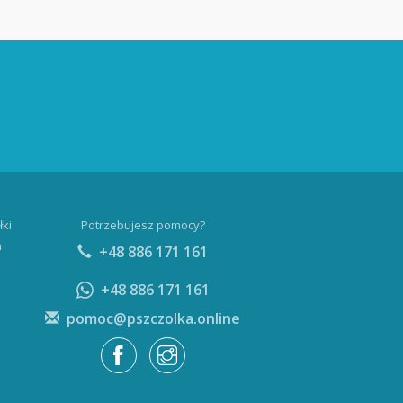
łki
Potrzebujesz pomocy?
a
+48 886 171 161
+48 886 171 161
pomoc@pszczolka.online