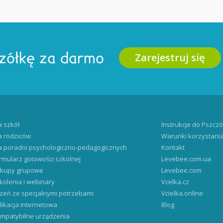
Zarejestruj się
zółkę za darmo
a szkół
Instrukcje do Pszczó
a rodziców
Warunki korzystani
a poradni psychologiczno-pedagogicznych
Kontakt
rmularz gotowości szkolnej
Levebee.com.ua
kupy grupowe
Levebee.com
kolenia i webinary
Vcelka.cz
zeń ze specjalnymi potrzebami
Vcielka.online
likacja internetowa
Blog
mpatybilne urządzenia