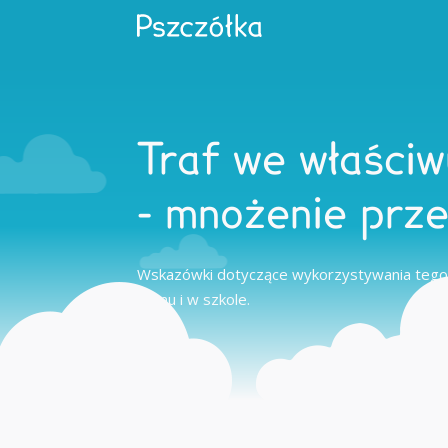
Traf we właściw
- mnożenie prz
Wskazówki dotyczące wykorzystywania tego
domu i w szkole.