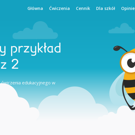
Główna
Ćwiczenia
Cennik
Dla szkół
Opinie
y przykład
ez 2
 ćwiczenia edukacyjnego w