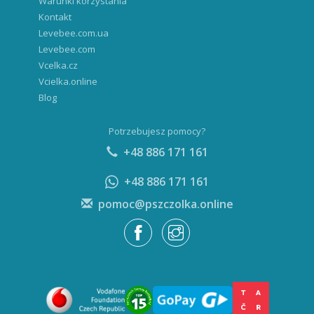
Warunki korzystania
Kontakt
Levebee.com.ua
Levebee.com
Vcelka.cz
Vcielka.online
Blog
Potrzebujesz pomocy?
+48 886 171 161
+48 886 171 161
pomoc@pszczolka.online