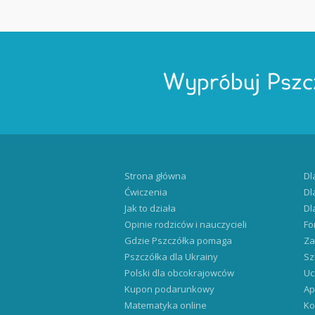
Wypróbuj Pszc
Strona główna
Dl
Ćwiczenia
Dl
Jak to działa
Dl
Opinie rodziców i nauczycieli
Fo
Gdzie Pszczółka pomaga
Za
Pszczółka dla Ukrainy
Sz
Polski dla obcokrajowców
Uc
Kupon podarunkowy
Ap
Matematyka online
Ko