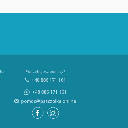
łki
Potrzebujesz pomocy?
a
+48 886 171 161
+48 886 171 161
pomoc@pszczolka.online