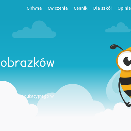
Główna
Ćwiczenia
Cennik
Dla szkół
Opinie
 obrazków
 ćwiczenia edukacyjnego w