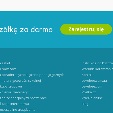
Zarejestruj się
zółkę za darmo
a szkół
Instrukcje do Pszczó
a rodziców
Warunki korzystani
a poradni psychologiczno-pedagogicznych
Kontakt
rmularz gotowości szkolnej
Levebee.com.ua
kupy grupowe
Levebee.com
kolenia i webinary
Vcelka.cz
zeń ze specjalnymi potrzebami
Vcielka.online
likacja internetowa
Blog
mpatybilne urządzenia