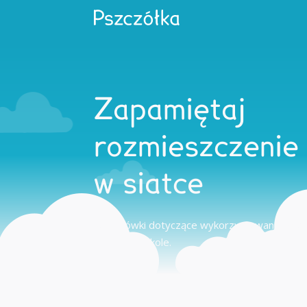
Zapamiętaj
rozmieszczenie
w siatce
Wskazówki dotyczące wykorzystywania tego
domu i w szkole.