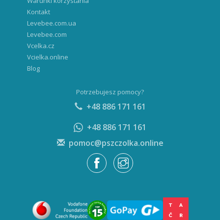
Warunki korzystania
Kontakt
Levebee.com.ua
Levebee.com
Vcelka.cz
Vcielka.online
Blog
Potrzebujesz pomocy?
+48 886 171 161
+48 886 171 161
pomoc@pszczolka.online