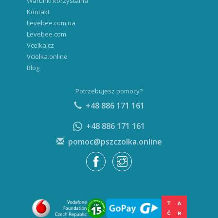
Warunki korzystania
Kontakt
Levebee.com.ua
Levebee.com
Vcelka.cz
Vcielka.online
Blog
Potrzebujesz pomocy?
+48 886 171 161
+48 886 171 161
pomoc@pszczolka.online