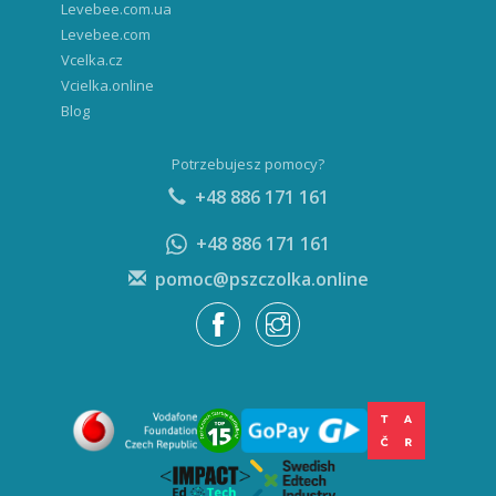
Levebee.com.ua
Levebee.com
Vcelka.cz
Vcielka.online
Blog
Potrzebujesz pomocy?
+48 886 171 161
+48 886 171 161
pomoc@pszczolka.online