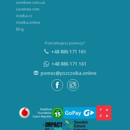
Levebee.com.ua
Levebee.com
Vcelka.cz
Vcielka.online
Blog
Potrzebujesz pomocy?
+48 886 171 161
+48 886 171 161
pomoc@pszczolka.online