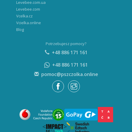
Levebee.com.ua
Levebee.com
Vcelka.cz
Vcielka.online
Blog
Potrzebujesz pomocy?
+48 886 171 161
+48 886 171 161
pomoc@pszczolka.online