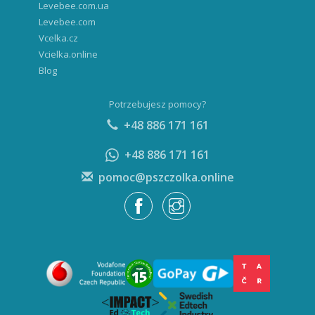
Levebee.com.ua
Levebee.com
Vcelka.cz
Vcielka.online
Blog
Potrzebujesz pomocy?
+48 886 171 161
+48 886 171 161
pomoc@pszczolka.online